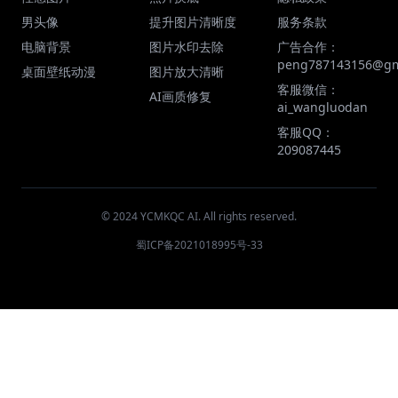
男头像
提升图片清晰度
服务条款
电脑背景
图片水印去除
广告合作：
peng787143156@gm
桌面壁纸动漫
图片放大清晰
客服微信：
AI画质修复
ai_wangluodan
客服QQ：
209087445
© 2024 YCMKQC AI. All rights reserved.
蜀ICP备2021018995号-33