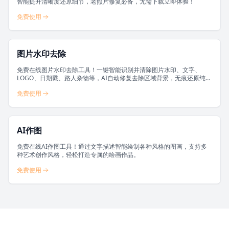
智能提升清晰度还原细节，老照片修复必备，无需下载立即体验！
免费使用
图片水印去除
免费在线图片水印去除工具！一键智能识别并清除图片水印、文字、
LOGO、日期戳、路人杂物等，AI自动修复去除区域背景，无痕还原纯净
画面，无需PS，10秒出图，轻松获取干净无水印图片。
免费使用
AI作图
免费在线AI作图工具！通过文字描述智能绘制各种风格的图画，支持多
种艺术创作风格，轻松打造专属的绘画作品。
免费使用